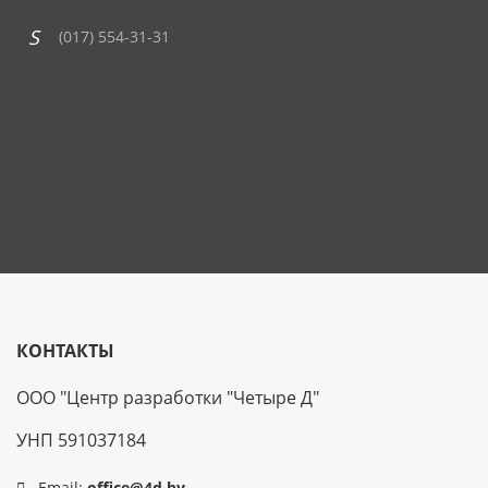
(017) 554-31-31
КОНТАКТЫ
ООО "Центр разработки "Четыре Д"
УНП 591037184
Email:
office@4d.by